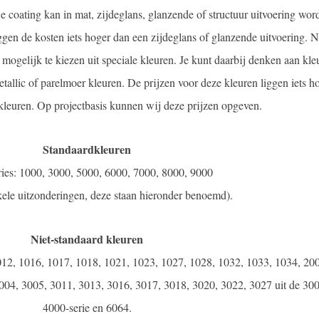
De coating kan in mat, zijdeglans, glanzende of structuur uitvoering wor
ggen de kosten iets hoger dan een zijdeglans of glanzende uitvoering. N
mogelijk te kiezen uit speciale kleuren. Je kunt daarbij denken aan kle
tallic of parelmoer kleuren. De prijzen voor deze kleuren liggen iets h
leuren. Op projectbasis kunnen wij deze prijzen opgeven.
Standaardkleuren
es: 1000, 3000, 5000, 6000, 7000, 8000, 9000
nkele uitzonderingen, deze staan hieronder benoemd).
Niet-standaard kleuren
2, 1016, 1017, 1018, 1021, 1023, 1027, 1028, 1032, 1033, 1034, 200
04, 3005, 3011, 3013, 3016, 3017, 3018, 3020, 3022, 3027 uit de 300
4000-serie en 6064.