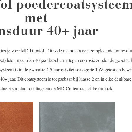
ol poedercoatsystee
met
nsduur 40+ jaar
kies je voor MD Durafol. Dit is de naam van een compleet nieuw revolu
el)delen meer dan 40 jaar beschermt tegen corrosie zonder de gevel te
steem is in de zwaarste C5-corrosiviteitscategorie TuV-getest en bewij
0+ jaar. Dit coatsysteem is toepasbaar bij klasse 2 en in elke denkbare
ctuele structuur coatings en de MD Cortenstaal of beton look.