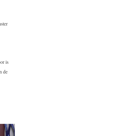
ster
or is
n de