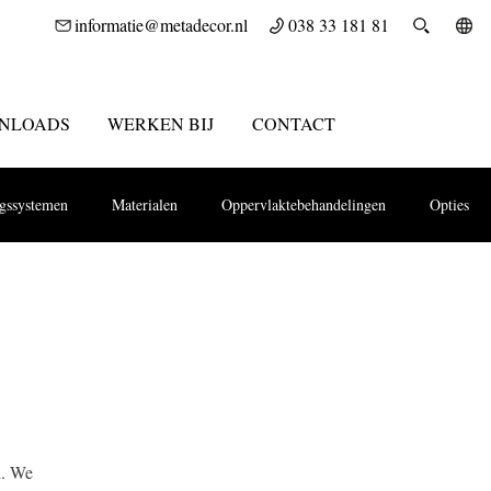
informatie@metadecor.nl
038 33 181 81
NLOADS
WERKEN BIJ
CONTACT
ngssystemen
Materialen
Oppervlaktebehandelingen
Opties
n. We