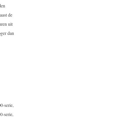
den
aast de
uren uit
oger dan
0-serie,
0-serie,