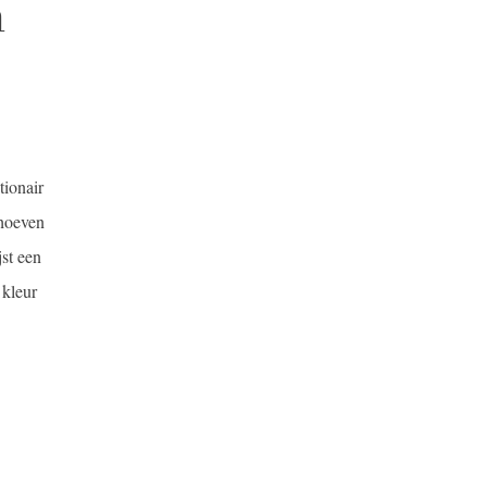
m
tionair
 hoeven
st een
 kleur