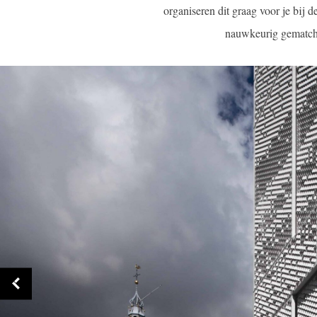
organiseren dit graag voor je bij 
nauwkeurig gematcht