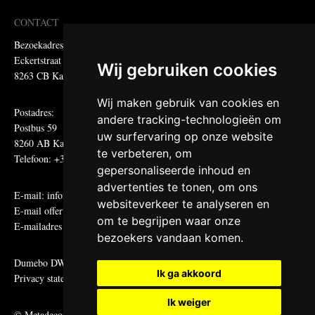
CONTACT
Bezoekadres:
Eckertstraat 75
Wij gebruiken cookies
8263 CB Kampen
Wij maken gebruik van cookies en
Postadres:
andere tracking-technologieën om
Postbus 59
uw surfervaring op onze website
8260 AB Kampen
te verbeteren, om
Telefoon: +31 (0)38 331 81 81
gepersonaliseerde inhoud en
advertenties te tonen, om ons
E-mail:
informatie@metadecor.nl
websiteverkeer te analyseren en
E-mail offertes:
calculatie@metadecor.nl
om te begrijpen waar onze
E-mailadres administratie:
facturen@metadecor.nl
bezoekers vandaan komen.
Dumebo DWS voorwaarden
Ik ga akkoord
Privacy statement
Ik weiger
© Metadecor