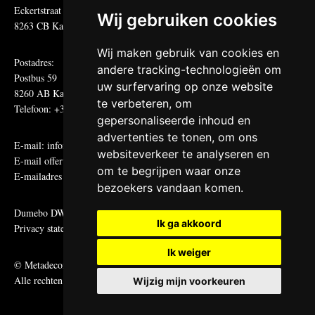
Eckertstraat 75
Wij gebruiken cookies
8263 CB Kampen
Wij maken gebruik van cookies en
Postadres:
andere tracking-technologieën om
Postbus 59
uw surfervaring op onze website
8260 AB Kampen
te verbeteren, om
Telefoon: +31 (0)38 331 81 81
gepersonaliseerde inhoud en
advertenties te tonen, om ons
E-mail:
informatie@metadecor.nl
websiteverkeer te analyseren en
E-mail offertes:
calculatie@metadecor.nl
om te begrijpen waar onze
E-mailadres administratie:
facturen@metadecor.nl
bezoekers vandaan komen.
Dumebo DWS voorwaarden
Ik ga akkoord
Privacy statement
Ik weiger
© Metadecor
Alle rechten voorbehouden
Wijzig mijn voorkeuren