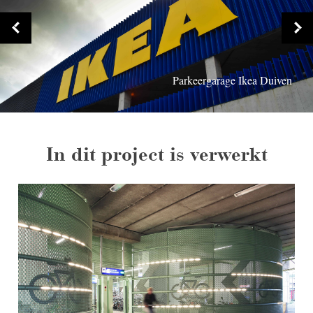
Parkeergarage Ikea Duiven
Parkeergarage Ikea Duiven
Parkeergarage Ikea Duiven
Parkeergarage Ikea Duiven
In dit project is verwerkt