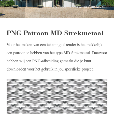
Résidence Palace in Brussel, België
De Nieuwe Ooster in Amsterdam
Kawasaki Europa in Hoofddorp
IKEA Duiven
PNG Patroon MD Strekmetaal
Voor het maken van een tekening of render is het makkelijk
een patroon te hebben van het type MD Strekmetaal. Daarvoor
hebben wij een PNG-afbeelding gemaakt die je kunt
downloaden voor het gebruik in jou specifieke project.