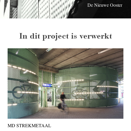
De Nieuwe Ooster
De Nieuwe Ooster
De Nieuwe Ooster
In dit project is verwerkt
MD STREKMETAAL