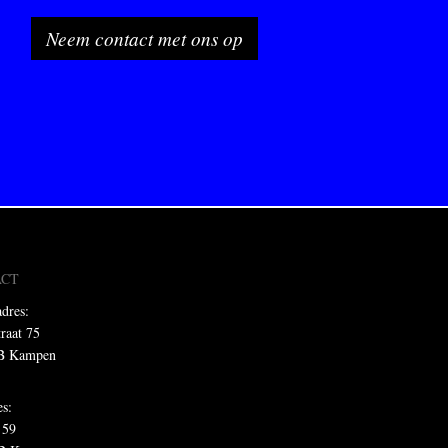
Neem contact met ons op
ACT
dres:
traat 75
B Kampen
es:
 59