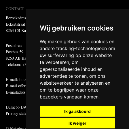
CONTACT
Bezoekadres:
Eckertstraat 75
Wij gebruiken cookies
8263 CB Kampen
Wij maken gebruik van cookies en
Postadres:
andere tracking-technologieën om
Postbus 59
uw surfervaring op onze website
8260 AB Kampen
te verbeteren, om
Telefoon: +31 (0)38 331 81 81
gepersonaliseerde inhoud en
advertenties te tonen, om ons
E-mail:
informatie@metadecor.nl
websiteverkeer te analyseren en
E-mail offertes:
calculatie@metadecor.nl
om te begrijpen waar onze
E-mailadres administratie:
facturen@metadecor.nl
bezoekers vandaan komen.
Dumebo DWS voorwaarden
Ik ga akkoord
Privacy statement
Ik weiger
© Metadecor