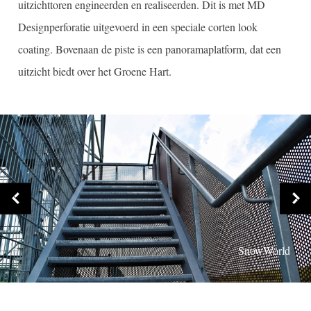
uitzichttoren engineerden en realiseerden. Dit is met MD
Designperforatie uitgevoerd in een speciale corten look
coating. Bovenaan de piste is een panoramaplatform, dat een
uitzicht biedt over het Groene Hart.
SnowWorld
SnowWorld
SnowWorld
SnowWorld