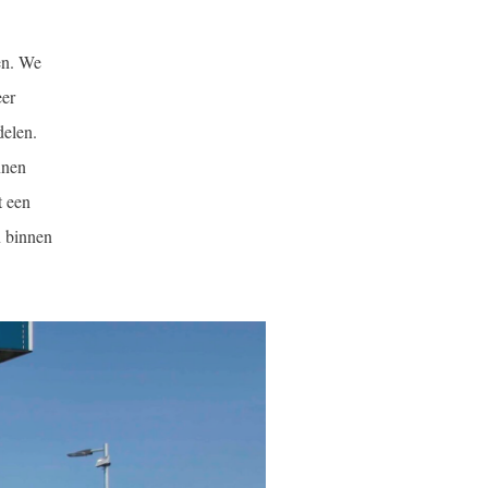
en. We
eer
delen.
nnen
t een
n binnen