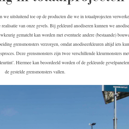
 we uitsluitend toe op de producten die we in totaalprojecten verwerk
de realisatie van onze gevels. Bij gekleurd anodiseren kunnen we anodis
auwkeurig gematcht kan worden met eventuele andere (bestaande) bouw
eiding grensmonsters verzorgen, omdat anodiseerkleuren altijd iets ku
gsproces. Deze grensmonsters zijn twee verschillende kleurmonsters me
kleurtint’. Hiermee kan beoordeeld worden of de gekleurde gevelpanele
de gestelde grensmonsters vallen.