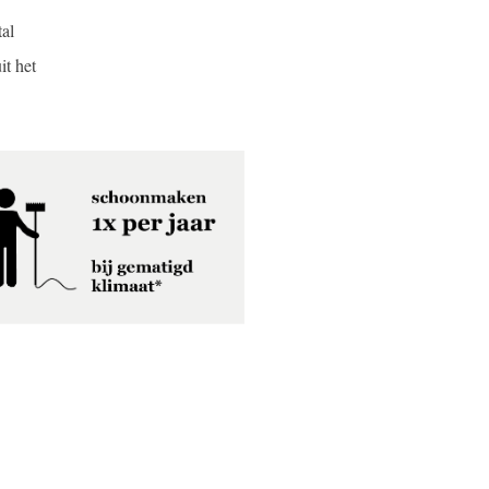
al
it het