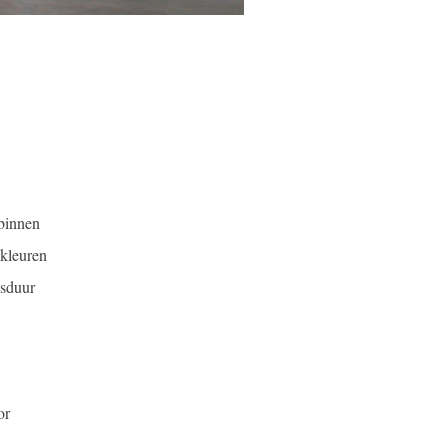
 binnen
nkleuren
dsduur
or