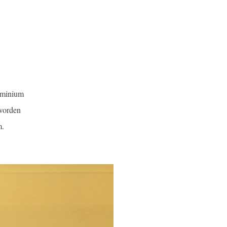
luminium
 worden
m.