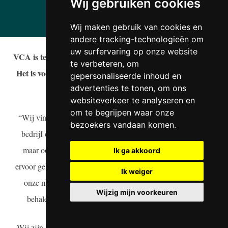
Wij gebruiken cookies
Wij maken gebruik van cookies en
andere tracking-technologieën om
uw surfervaring op onze website
VCA is tegenwoordig niet meer weg te denken op de bouw.
te verbeteren, om
Het is voor veel opdrachtgevers een eis waar je als bedrijf
gepersonaliseerde inhoud en
advertenties te tonen, om ons
aan moet voldoen.
websiteverkeer te analyseren en
om te begrijpen waar onze
“Wij vinden veilig en gezond werken belangrijk binnen ons
bezoekers vandaan komen.
bedrijf om goed te kunnen zorgen voor ons medewerkers,
maar ook voor onze opdrachtgevers. Daarom hebben wij
Ik ga akkoord
ervoor gekozen om naast de individuele VCA-certificaten van
Ik weiger
onze medewerkers, nu ook het bedrijfscertificaat te gaan
Wijzig mijn voorkeuren
behalen”, aldus Wilco Pelgröm Operationeel manager.
Wij zijn achter de schermen bezig om alles hiervoor op touw