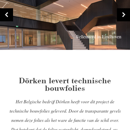
Fellenoord in Eindhoven
Fellenoord in Eindhoven
Dörken levert technische
bouwfolies
Het Belgische bedrijf Dörken heeft voor dit project de
technische bouwfolies geleverd. Door de transparante gevels
nemen deze folies als het ware de functie van de schil over.
Dat betekent dat de folies waterdicht, dampdoorlatend, uv-