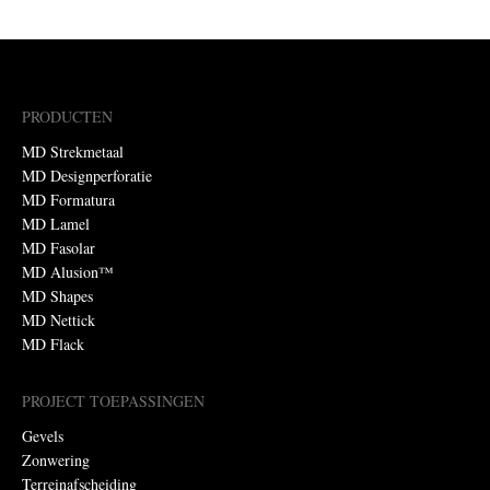
PRODUCTEN
MD Strekmetaal
MD Designperforatie
MD Formatura
MD Lamel
MD Fasolar
MD Alusion™
MD Shapes
MD Nettick
MD Flack
PROJECT TOEPASSINGEN
Gevels
Zonwering
Terreinafscheiding