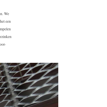
en. We
 het een
ompelen
erzinken
oor-