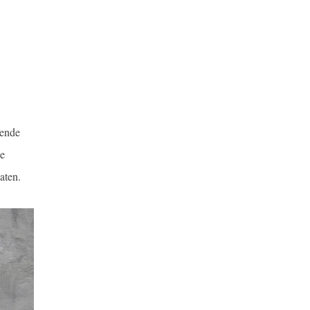
lende
de
aten.