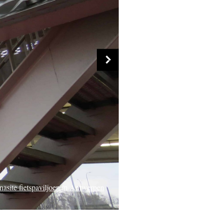
gebouw Capellalaan in Hoofddorp
gelkijkhut in Veessen/Wapenveld