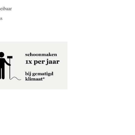
oeibaar
ns