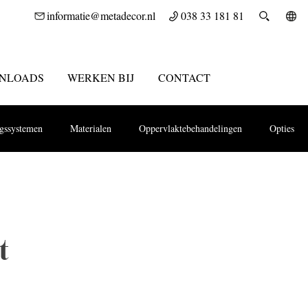
informatie@metadecor.nl
038 33 181 81
NLOADS
WERKEN BIJ
CONTACT
ngssystemen
Materialen
Oppervlaktebehandelingen
Opties
t