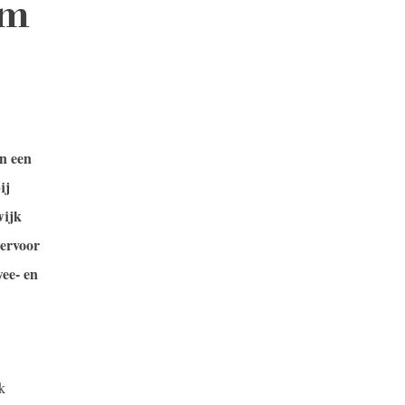
am
n een
ij
wijk
iervoor
wee- en
k