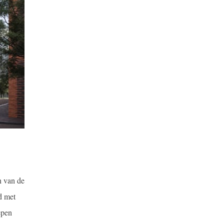
n van de
d met
epen