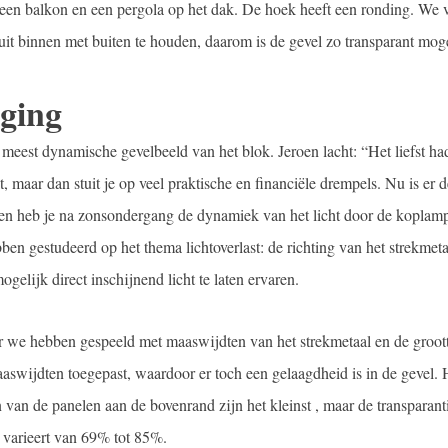
, een balkon en een pergola op het dak. De hoek heeft een ronding. We
uit binnen met buiten te houden, daarom is de gevel zo transparant moge
ging
meest dynamische gevelbeeld van het blok. Jeroen lacht: “Het liefst h
 maar dan stuit je op veel praktische en financiële drempels. Nu is er d
 en heb je na zonsondergang de dynamiek van het licht door de koplam
ben gestudeerd op het thema lichtoverlast: de richting van het strekmeta
lijk direct inschijnend licht te laten ervaren.
ar we hebben gespeeld met maaswijdten van het strekmetaal en de groot
aaswijdten toegepast, waardoor er toch een gelaagdheid is in de gevel. 
n van de panelen aan de bovenrand zijn het kleinst , maar de transparant
 varieert van 69% tot 85%.