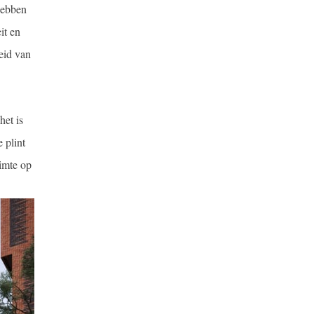
hebben
it en
eid van
het is
 plint
uimte op