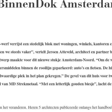
r BinnenDok Amsterd
rf verrijst een stedelijk blok met woningen, winkels, kantoren e
n we steeds vaker”, vertelt Jeroen Atteveld, architect en partner b
ontwerp maakte voor dit nieuwe stukje Amsterdam-Noord. “Om de 
rsmiddelen binnen de rooilijn geparkeerd: auto’s en fietsen. De h
lwaardige plek in het plan gekregen.” De gevel van dit huis voor t
l van MD Strekmetaal. “Met een letterlijk gouden biesje”, lacht de
 het veranderen. Heren 5 architecten publiceerde onlangs het handboe