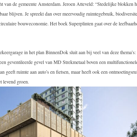
cht van de gemeente Amsterdam. Jeroen Atteveld: “Stedelijke blokken 
aar blijven. Je spreekt dan over meervoudig ruimtegebruik, biodiversite
rculaire bouweconomie. Het boek Superplinten gaat over de leefbaarh
keergarage in het plan BinnenDok sluit aan bij veel van deze thema’s: 
een geventileerde gevel van MD Strekmetaal boven een multifunctionele
an geeft ruimte aan auto’s en fietsen, maar heeft ook een ontmoetingsr
t levend groen.