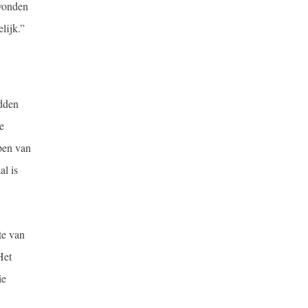
 vonden
lijk.”
adden
e
pen van
al is
te van
Het
ie