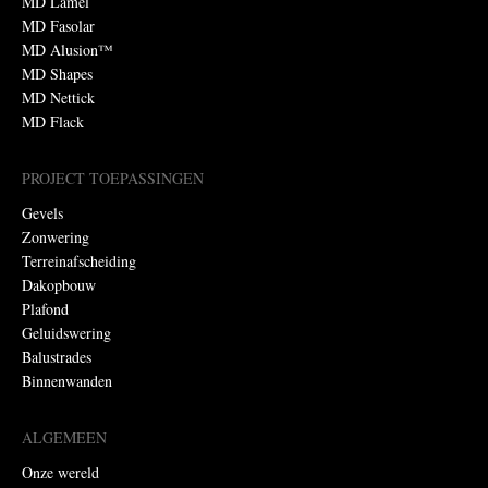
MD Lamel
MD Fasolar
MD Alusion™
MD Shapes
MD Nettick
MD Flack
PROJECT TOEPASSINGEN
Gevels
Zonwering
Terreinafscheiding
Dakopbouw
Plafond
Geluidswering
Balustrades
Binnenwanden
ALGEMEEN
Onze wereld