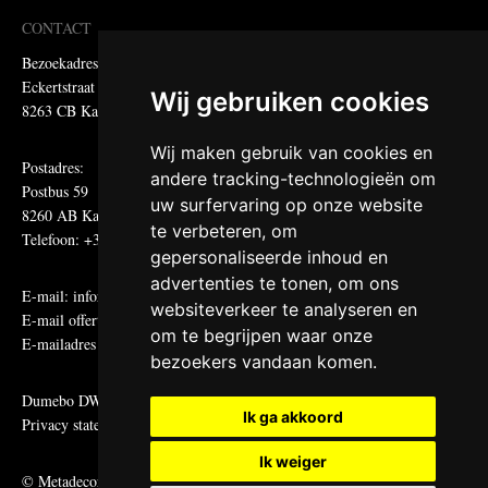
CONTACT
Bezoekadres:
Eckertstraat 75
Wij gebruiken cookies
8263 CB Kampen
Wij maken gebruik van cookies en
Postadres:
andere tracking-technologieën om
Postbus 59
uw surfervaring op onze website
8260 AB Kampen
te verbeteren, om
Telefoon: +31 (0)38 331 81 81
gepersonaliseerde inhoud en
advertenties te tonen, om ons
E-mail:
informatie@metadecor.nl
websiteverkeer te analyseren en
E-mail offertes:
calculatie@metadecor.nl
om te begrijpen waar onze
E-mailadres administratie:
facturen@metadecor.nl
bezoekers vandaan komen.
Dumebo DWS voorwaarden
Ik ga akkoord
Privacy statement
Ik weiger
© Metadecor