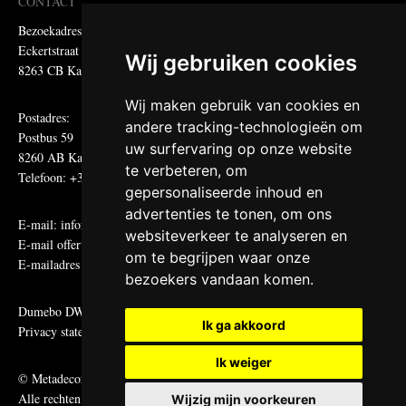
CONTACT
Bezoekadres:
Eckertstraat 75
Wij gebruiken cookies
8263 CB Kampen
Wij maken gebruik van cookies en
Postadres:
andere tracking-technologieën om
Postbus 59
uw surfervaring op onze website
8260 AB Kampen
te verbeteren, om
Telefoon: +31 (0)38 331 81 81
gepersonaliseerde inhoud en
advertenties te tonen, om ons
E-mail:
informatie@metadecor.nl
websiteverkeer te analyseren en
E-mail offertes:
calculatie@metadecor.nl
om te begrijpen waar onze
E-mailadres administratie:
facturen@metadecor.nl
bezoekers vandaan komen.
Dumebo DWS voorwaarden
Ik ga akkoord
Privacy statement
Ik weiger
© Metadecor
Alle rechten voorbehouden
Wijzig mijn voorkeuren