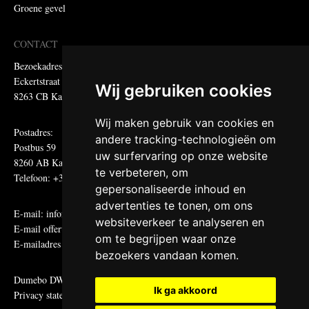
Groene gevel
CONTACT
Bezoekadres:
Eckertstraat 75
Wij gebruiken cookies
8263 CB Kampen
Wij maken gebruik van cookies en
Postadres:
andere tracking-technologieën om
Postbus 59
uw surfervaring op onze website
8260 AB Kampen
te verbeteren, om
Telefoon: +31 (0)38 331 81 81
gepersonaliseerde inhoud en
advertenties te tonen, om ons
E-mail:
informatie@metadecor.nl
websiteverkeer te analyseren en
E-mail offertes:
calculatie@metadecor.nl
om te begrijpen waar onze
E-mailadres administratie:
facturen@metadecor.nl
bezoekers vandaan komen.
Dumebo DWS voorwaarden
Ik ga akkoord
Privacy statement