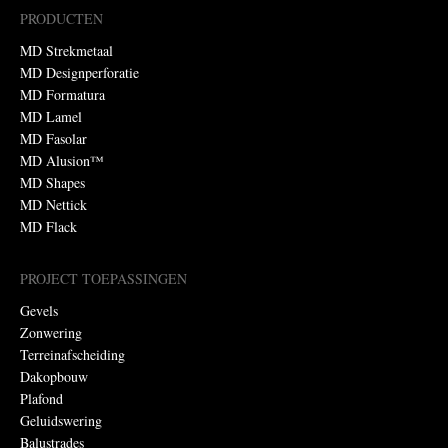
PRODUCTEN
MD Strekmetaal
MD Designperforatie
MD Formatura
MD Lamel
MD Fasolar
MD Alusion™
MD Shapes
MD Nettick
MD Flack
PROJECT TOEPASSINGEN
Gevels
Zonwering
Terreinafscheiding
Dakopbouw
Plafond
Geluidswering
Balustrades