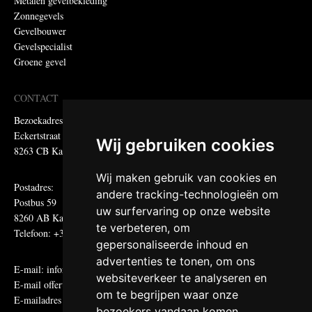
Metalen gevelbekleding
Zonnegevels
Gevelbouwer
Gevelspecialist
Groene gevel
CONTACT
Bezoekadres:
Eckertstraat 75
Wij gebruiken cookies
8263 CB Kampen
Wij maken gebruik van cookies en
Postadres:
andere tracking-technologieën om
Postbus 59
uw surfervaring op onze website
8260 AB Kampen
te verbeteren, om
Telefoon: +31 (0)38 331 81 81
gepersonaliseerde inhoud en
advertenties te tonen, om ons
E-mail:
informatie@metadecor.nl
websiteverkeer te analyseren en
E-mail offertes:
calculatie@metadecor.nl
om te begrijpen waar onze
E-mailadres administratie:
facturen@metadecor.nl
bezoekers vandaan komen.