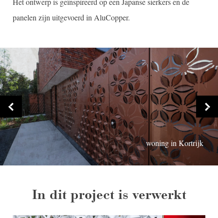
Het ontwerp is geïnspireerd op een Japanse sierkers en de
panelen zijn uitgevoerd in AluCopper.
Woning in Kortrijk
woning in Kortrijk
woning in Kortrijk
woning in Kortrijk
In dit project is verwerkt