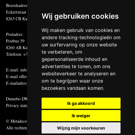
Bezoekadres:
Eckertstraat 75
Wij gebruiken cookies
8263 CB Kampen
Wij maken gebruik van cookies en
Postadres:
andere tracking-technologieën om
Postbus 59
uw surfervaring op onze website
8260 AB Kampen
te verbeteren, om
Telefoon: +31 (0)38 331 81 81
gepersonaliseerde inhoud en
advertenties te tonen, om ons
E-mail:
informatie@metadecor.nl
websiteverkeer te analyseren en
E-mail offertes:
calculatie@metadecor.nl
om te begrijpen waar onze
E-mailadres administratie:
facturen@metadecor.nl
bezoekers vandaan komen.
Dumebo DWS voorwaarden
Ik ga akkoord
Privacy statement
Ik weiger
© Metadecor
Alle rechten voorbehouden
Wijzig mijn voorkeuren