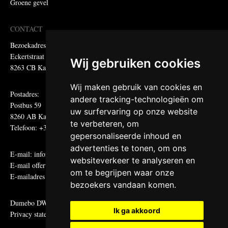
Groene gevel
CONTACT
Bezoekadres:
Eckertstraat 75
Wij gebruiken cookies
8263 CB Kampen
Wij maken gebruik van cookies en
Postadres:
andere tracking-technologieën om
Postbus 59
uw surfervaring op onze website
8260 AB Kampen
te verbeteren, om
Telefoon: +31 (0)38 331 81 81
gepersonaliseerde inhoud en
advertenties te tonen, om ons
E-mail:
informatie@metadecor.nl
websiteverkeer te analyseren en
E-mail offertes:
calculatie@metadecor.nl
om te begrijpen waar onze
E-mailadres administratie:
facturen@metadecor.nl
bezoekers vandaan komen.
Dumebo DWS voorwaarden
Ik ga akkoord
Privacy statement