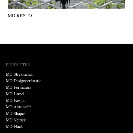
MD RESTO
PRODUCTEN
MD Strekmetaal
MD Designperforatie
MD Formatura
MD Lamel
MD Fasolar
MD Alusion™
MD Shapes
MD Nettick
MD Flack