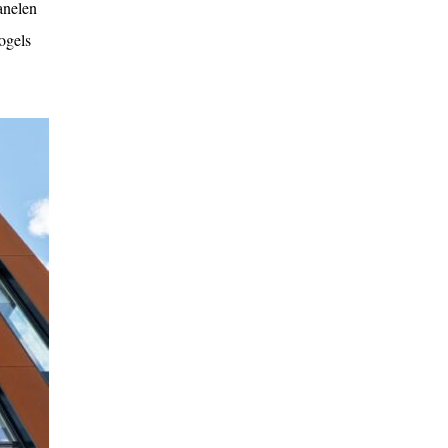
anelen
ogels