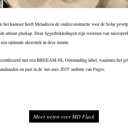
n het kantoor heeft Metadecor de onderconstructie voor de Solar gevel
de atrium glaskap. Deze liggerbekledingen zijn voorzien van microperf
n een optimale akoestiek in deze ruimte.
 gecertificeerd met een BREEAM-NL Outstanding label, waarmee het g
andaarden en past in de 'net-zero 2035' ambitie van Fugro.
Meer weten over MD Flack