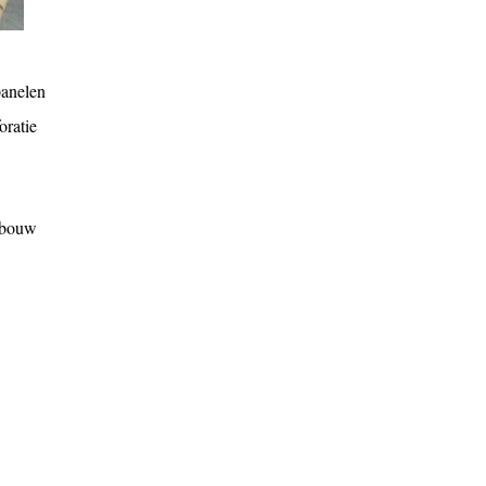
panelen
oratie
ebouw