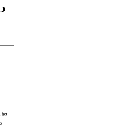
P
 het
o