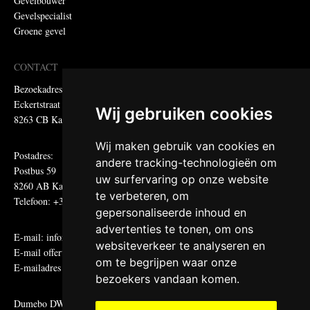
Gevelbouwer
Gevelspecialist
Groene gevel
CONTACT
Bezoekadres:
Eckertstraat 75
Wij gebruiken cookies
8263 CB Kampen
Wij maken gebruik van cookies en
Postadres:
andere tracking-technologieën om
Postbus 59
uw surfervaring op onze website
8260 AB Kampen
te verbeteren, om
Telefoon: +31 (0)38 331 81 81
gepersonaliseerde inhoud en
advertenties te tonen, om ons
E-mail:
informatie@metadecor.nl
websiteverkeer te analyseren en
E-mail offertes:
calculatie@metadecor.nl
om te begrijpen waar onze
E-mailadres administratie:
facturen@metadecor.nl
bezoekers vandaan komen.
Dumebo DWS voorwaarden