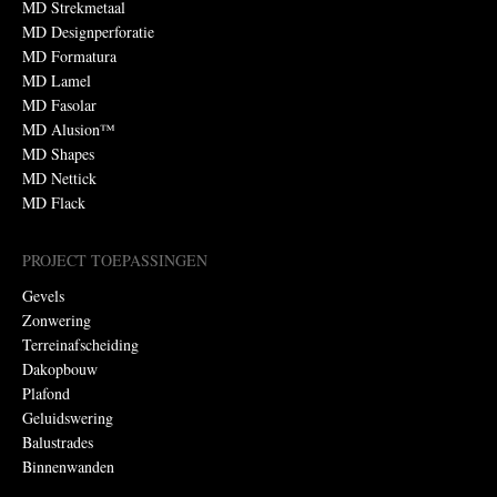
MD Strekmetaal
MD Designperforatie
MD Formatura
MD Lamel
MD Fasolar
MD Alusion™
MD Shapes
MD Nettick
MD Flack
PROJECT TOEPASSINGEN
Gevels
Zonwering
Terreinafscheiding
Dakopbouw
Plafond
Geluidswering
Balustrades
Binnenwanden