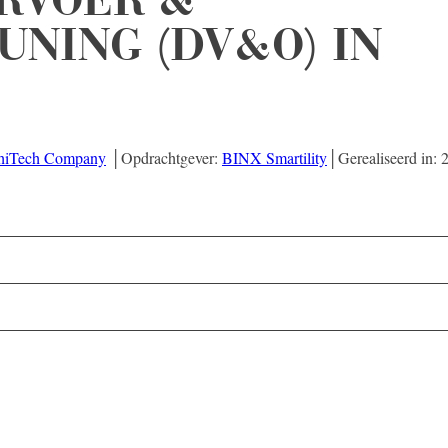
NING (DV&O) IN
hiTech Company
│Opdrachtgever:
BINX Smartility
│Gerealiseerd in: 