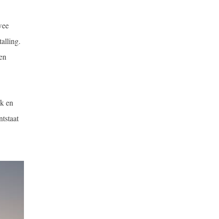
wee
alling.
gen
ek en
tstaat