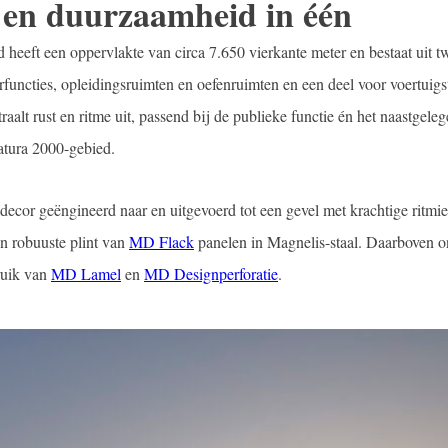
 en duurzaamheid in één
ft een oppervlakte van circa 7.650 vierkante meter en bestaat uit t
functies, opleidingsruimten en oefenruimten en een deel voor voertuigst
alt rust en ritme uit, passend bij de publieke functie én het naastgele
tura 2000-gebied.
ecor geëngineerd naar en uitgevoerd tot een gevel met krachtige ritmi
een robuuste plint van
MD Flack
panelen in Magnelis-staal. Daarboven on
ruik van
MD Lamel
en
MD Designperforatie
.