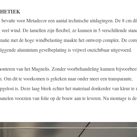
THETIEK
t bevatte voor Metadecor een aantal technische uitdagingen. De 8 cm d
veel wind. De lamellen zijn flexibel, ze kunnen in 5 verschillende sta
mbinatie met de hoge windbelasting maakte het ontwerp complex.
De com
rliggende aluminium gevelbeplating is vrijwel onzichtbaar uitgevoerd.
monteren van het Magnelis. Zonder voorbehandeling kunnen bijvoorbee
n. Om dit te voorkomen is gekeken naar onder meer een transparante,
opgelost is. Deze laag bleek echter het materiaal donkerder van kleur te
panelen voorzien van folie op de bouw aan te leveren. Na montage is de 