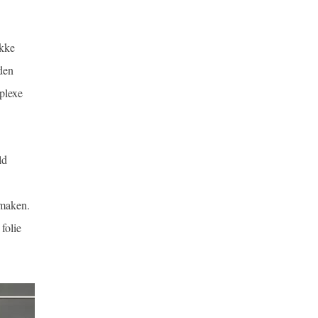
ikke
nden
plexe
ld
 maken.
folie