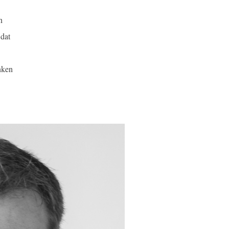
n
dat
nken