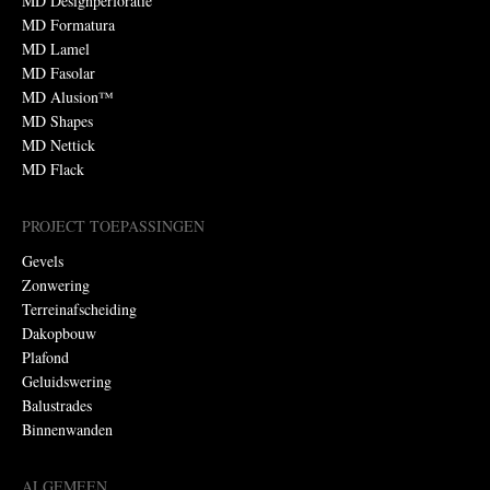
MD Designperforatie
MD Formatura
MD Lamel
MD Fasolar
MD Alusion™
MD Shapes
MD Nettick
MD Flack
PROJECT TOEPASSINGEN
Gevels
Zonwering
Terreinafscheiding
Dakopbouw
Plafond
Geluidswering
Balustrades
Binnenwanden
ALGEMEEN