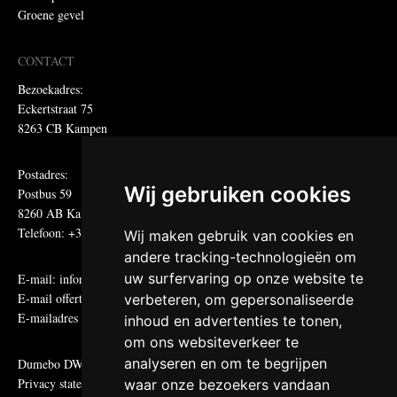
Groene gevel
CONTACT
Bezoekadres:
Eckertstraat 75
8263 CB Kampen
Postadres:
Wij gebruiken cookies
Postbus 59
8260 AB Kampen
Telefoon: +31 (0)38 331 81 81
Wij maken gebruik van cookies en
andere tracking-technologieën om
uw surfervaring op onze website te
E-mail:
informatie@metadecor.nl
E-mail offertes:
calculatie@metadecor.nl
verbeteren, om gepersonaliseerde
E-mailadres administratie:
facturen@metadecor.nl
inhoud en advertenties te tonen,
om ons websiteverkeer te
analyseren en om te begrijpen
Dumebo DWS voorwaarden
Privacy statement
waar onze bezoekers vandaan