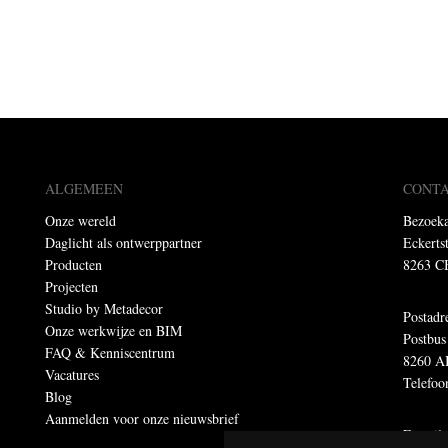
ALGEMEEN
CONT
Onze wereld
Bezoeka
Daglicht als ontwerppartner
Eckerts
Producten
8263 C
Projecten
Studio by Metadecor
Postadr
Onze werkwijze en BIM
Postbus
FAQ & Kenniscentrum
8260 A
Vacatures
Telefoo
Blog
Aanmelden voor onze nieuwsbrief
E-mail