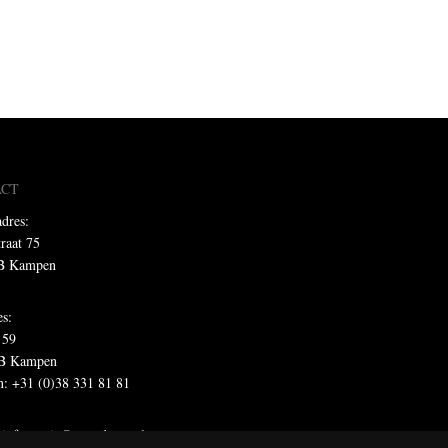
ACT
dres:
traat 75
B Kampen
es:
 59
B Kampen
n: +31 (0)38 331 81 81
:
informatie@metadecor.nl