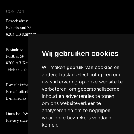
CONTACT
Bezoekadres:
Eckertstraat 75
8263 CB Kampen
Postadres:
Wij gebruiken cookies
Postbus 59
8260 AB Kampen
Wij maken gebruik van cookies en
Telefoon: +31 (0)38 331 81 81
andere tracking-technologieën om
uw surfervaring op onze website te
E-mail:
informatie@metadecor.nl
verbeteren, om gepersonaliseerde
E-mail offertes:
calculatie@metadecor.nl
inhoud en advertenties te tonen,
E-mailadres administratie:
facturen@metadecor.nl
om ons websiteverkeer te
analyseren en om te begrijpen
Dumebo DWS voorwaarden
waar onze bezoekers vandaan
Privacy statement
komen.