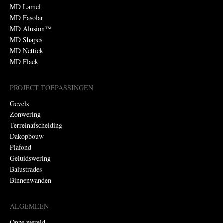
MD Lamel
MD Fasolar
MD Alusion™
MD Shapes
MD Nettick
MD Flack
PROJECT TOEPASSINGEN
Gevels
Zonwering
Terreinafscheiding
Dakopbouw
Plafond
Geluidswering
Balustrades
Binnenwanden
ALGEMEEN
Onze wereld