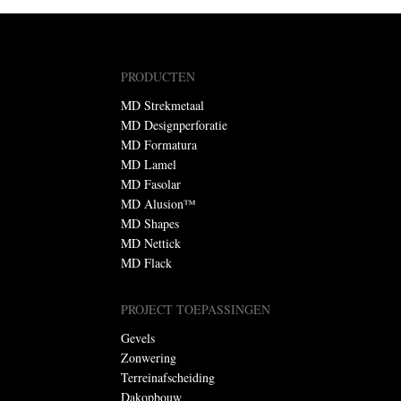
PRODUCTEN
MD Strekmetaal
MD Designperforatie
MD Formatura
MD Lamel
MD Fasolar
MD Alusion™
MD Shapes
MD Nettick
MD Flack
PROJECT TOEPASSINGEN
Gevels
Zonwering
Terreinafscheiding
Dakopbouw