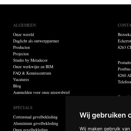
ALGEMEEN
CONT
Onze wereld
Bezoeka
Daglicht als ontwerppartner
Eckerts
Producten
8263 C
Projecten
Studio by Metadecor
Postadr
Onze werkwijze en BIM
Postbus
FAQ & Kenniscentrum
8260 A
Vacatures
Telefoo
Blog
Aanmelden voor onze nieuwsbrief
E-mail
E-mail 
SPECIALS
E-maila
Wij gebruiken 
Cortenstaal gevelbekleding
Aluminium gevelbekleding
Dumebo
Wij maken gebruik van
Open gevelbekleding