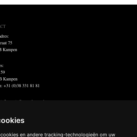
ACT
dres:
traat 75
B Kampen
es:
 59
B Kampen
n: +31 (0)38 331 81 81
:
informatie@metadecor.nl
offertes:
calculatie@metadecor.nl
dres administratie:
facturen@metadecor.nl
cookies
 DWS voorwaarden
 cookies en andere tracking-technologieën om uw