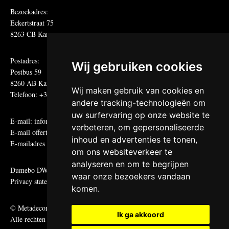
Bezoekadres:
Eckertstraat 75
8263 CB Kampen
Postadres:
Wij gebruiken cookies
Postbus 59
8260 AB Kampen
Wij maken gebruik van cookies en
Telefoon: +31 (0)38 331 81 81
andere tracking-technologieën om
uw surfervaring op onze website te
E-mail:
informatie@metadecor.nl
verbeteren, om gepersonaliseerde
E-mail offertes:
calculatie@metadecor.nl
inhoud en advertenties te tonen,
E-mailadres administratie:
facturen@metadecor.nl
om ons websiteverkeer te
analyseren en om te begrijpen
Dumebo DWS voorwaarden
waar onze bezoekers vandaan
Privacy statement
komen.
© Metadecor
Ik ga akkoord
Alle rechten voorbehouden