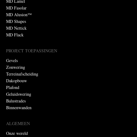
MD Lamel
MD Fasolar
MD Alusion™
MD Shapes
MD Nettick
MD Flack
PROJECT TOEPASSINGEN
Gevels
Zonwering
Terreinafscheiding
Dakopbouw
Plafond
Geluidswering
Balustrades
Binnenwanden
ALGEMEEN
Onze wereld