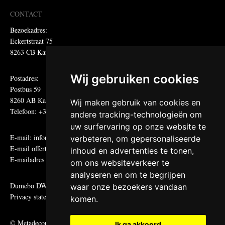
CONTACT
Bezoekadres:
Eckertstraat 75
8263 CB Kampen
Wij gebruiken cookies
Postadres:
Postbus 59
8260 AB Kampen
Wij maken gebruik van cookies en
Telefoon: +31 (0)38 331 81 81
andere tracking-technologieën om
uw surfervaring op onze website te
E-mail:
informatie@metadecor.nl
verbeteren, om gepersonaliseerde
E-mail offertes:
calculatie@metadecor.nl
inhoud en advertenties te tonen,
E-mailadres administratie:
facturen@metadecor.nl
om ons websiteverkeer te
analyseren en om te begrijpen
Dumebo DWS voorwaarden
waar onze bezoekers vandaan
Privacy statement
komen.
© Metadecor
Ik ga akkoord