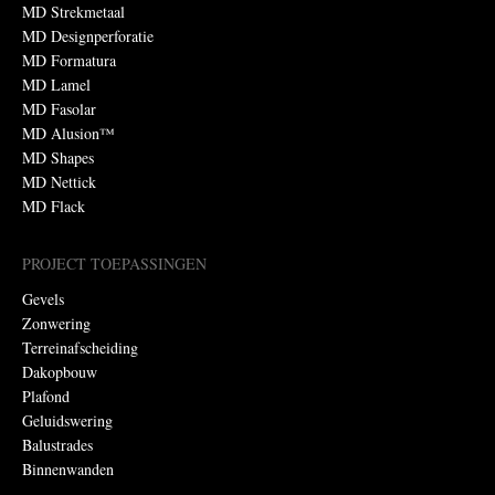
MD Strekmetaal
MD Designperforatie
MD Formatura
MD Lamel
MD Fasolar
MD Alusion™
MD Shapes
MD Nettick
MD Flack
PROJECT TOEPASSINGEN
Gevels
Zonwering
Terreinafscheiding
Dakopbouw
Plafond
Geluidswering
Balustrades
Binnenwanden