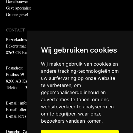
Gevelbouwer
Gevelspecialist
Groene gevel
CONTACT
Bezoekadres:
Eckertstraat 75
Wij gebruiken cookies
8263 CB Kampen
Wij maken gebruik van cookies en
Postadres:
andere tracking-technologieën om
Postbus 59
uw surfervaring op onze website
8260 AB Kampen
te verbeteren, om
Telefoon: +31 (0)38 331 81 81
gepersonaliseerde inhoud en
advertenties te tonen, om ons
E-mail:
informatie@metadecor.nl
websiteverkeer te analyseren en
E-mail offertes:
calculatie@metadecor.nl
om te begrijpen waar onze
E-mailadres administratie:
facturen@metadecor.nl
bezoekers vandaan komen.
Dumebo DWS voorwaarden