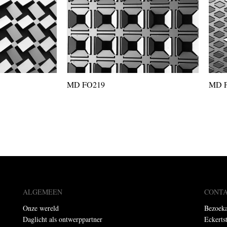
MD FO219
MD 
ALGEMEEN
CONT
Onze wereld
Bezoeka
Daglicht als ontwerppartner
Eckerts