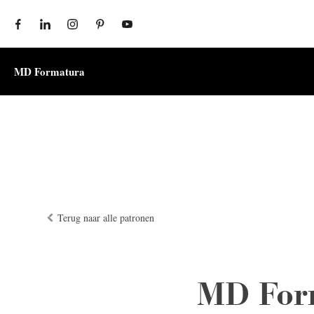
ONZE WERELD
PRODUCTEN
PR
MD Formatura
Terug naar alle patronen
MD For