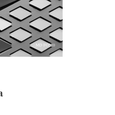
MD FO310
a