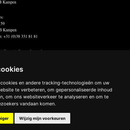
B Kampen
es:
 59
B Kampen
n: +31 (0)38 331 81 81
:
informatie@metadecor.nl
offertes:
calculatie@metadecor.nl
dres administratie:
facturen@metadecor.nl
cookies
 DWS voorwaarden
 cookies en andere tracking-technologieën om uw
 statement
ebsite te verbeteren, om gepersonaliseerde inhoud
en, om ons websiteverkeer te analyseren en om te
decor
ezoekers vandaan komen.
chten voorbehouden
eiger
Wijzig mijn voorkeuren