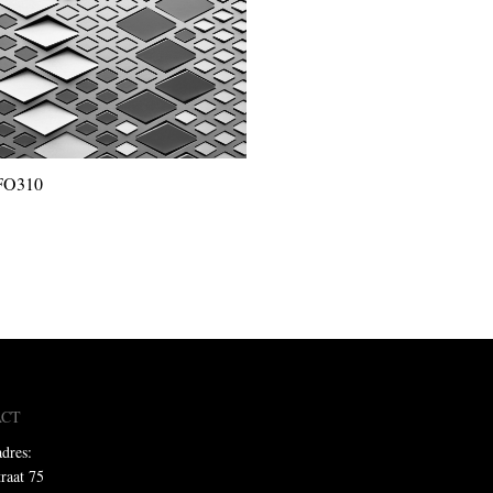
FO310
ACT
dres:
traat 75