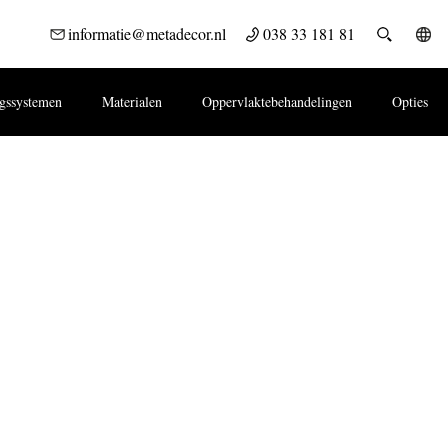
NLOADS
WERKEN BIJ
CONTACT
informatie@metadecor.nl
038 33 181 81
ngssystemen
Materialen
Oppervlaktebehandelingen
Opties