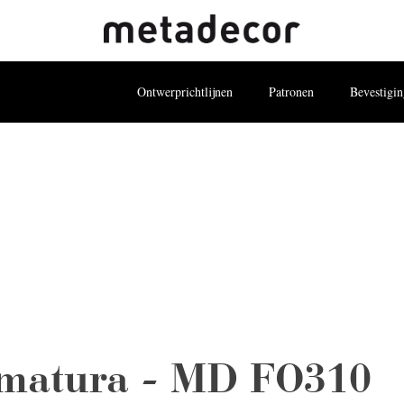
OJECTEN
ELEMENTEN
NIEUWS
BLOG
DOW
Ontwerprichtlijnen
Patronen
Bevestigi
matura - MD FO310