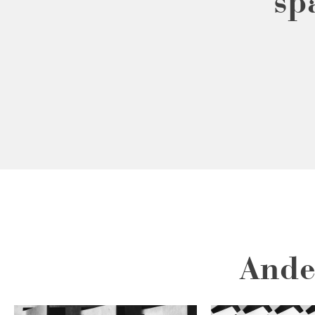
sp
Ande