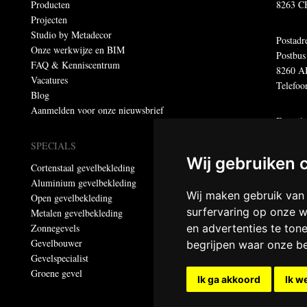
Producten
8263 C
Projecten
Studio by Metadecor
Postadr
Onze werkwijze en BIM
Postbus
FAQ & Kenniscentrum
8260 A
Vacatures
Telefoo
Blog
Aanmelden voor onze nieuwsbrief
E-mail
E-mail 
SPECIALS
E-maila
Wij gebruiken 
Cortenstaal gevelbekleding
Aluminium gevelbekleding
Dumebo
Wij maken gebruik van
Open gevelbekleding
Privacy
surfervaring op onze w
Metalen gevelbekleding
Zonnegevels
en advertenties te ton
© Meta
Gevelbouwer
begrijpen waar onze b
Alle re
Gevelspecialist
Groene gevel
Ik ga akkoord
Ik w