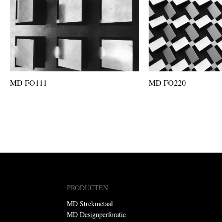
MD FO111
MD FO220
PRODUCTEN
MD Strekmetaal
MD Designperforatie