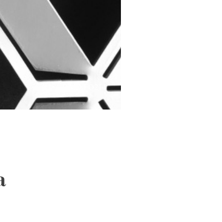
MD FO214
a