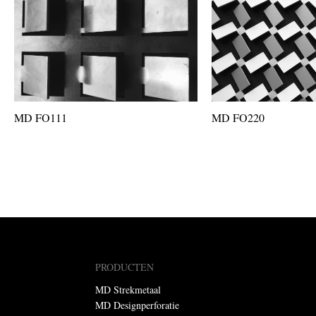
MD FO111
MD FO220
PRODUCTEN
MD Strekmetaal
MD Designperforatie