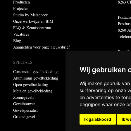
Producten
8263 C
Projecten
Studio by Metadecor
Postadr
Onze werkwijze en BIM
Postbus
FAQ & Kenniscentrum
8260 A
Vacatures
Telefoo
Blog
Aanmelden voor onze nieuwsbrief
E-mail
E-mail 
SPECIALS
E-maila
Wij gebruiken 
Cortenstaal gevelbekleding
Aluminium gevelbekleding
Dumebo
Wij maken gebruik van
Open gevelbekleding
Privacy
surfervaring op onze w
Metalen gevelbekleding
Zonnegevels
en advertenties te ton
© Meta
Gevelbouwer
begrijpen waar onze b
Alle re
Gevelspecialist
Groene gevel
Ik ga akkoord
Ik w