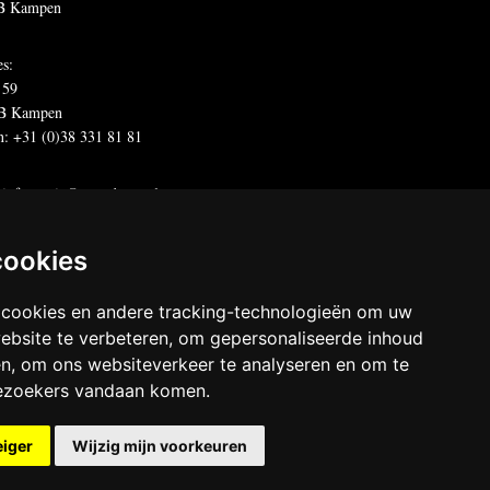
B Kampen
es:
 59
B Kampen
n: +31 (0)38 331 81 81
:
informatie@metadecor.nl
offertes:
calculatie@metadecor.nl
dres administratie:
facturen@metadecor.nl
cookies
 DWS voorwaarden
 cookies en andere tracking-technologieën om uw
 statement
ebsite te verbeteren, om gepersonaliseerde inhoud
en, om ons websiteverkeer te analyseren en om te
decor
ezoekers vandaan komen.
chten voorbehouden
eiger
Wijzig mijn voorkeuren