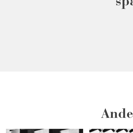
sp
Ande