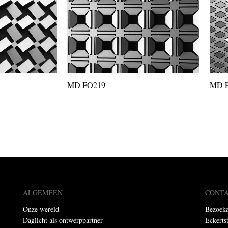
MD FO219
MD 
ALGEMEEN
CONT
Onze wereld
Bezoeka
Daglicht als ontwerppartner
Eckerts