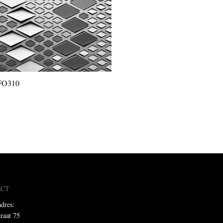
FO310
ACT
dres:
traat 75