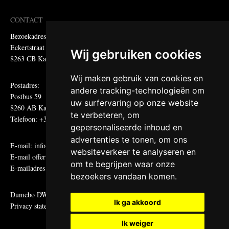
CONTACT
Bezoekadres:
Eckertstraat 75
Wij gebruiken cookies
8263 CB Kampen
Wij maken gebruik van cookies en
Postadres:
andere tracking-technologieën om
Postbus 59
uw surfervaring op onze website
8260 AB Kampen
te verbeteren, om
Telefoon: +31 (0)38 331 81 81
gepersonaliseerde inhoud en
advertenties te tonen, om ons
E-mail:
informatie@metadecor.nl
websiteverkeer te analyseren en
E-mail offertes:
calculatie@metadecor.nl
om te begrijpen waar onze
E-mailadres administratie:
facturen@metadecor.nl
bezoekers vandaan komen.
Dumebo DWS voorwaarden
Ik ga akkoord
Privacy statement
Ik weiger