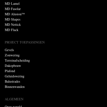
MD Lamel
MD Fasolar
MD Alusion™
MD Shapes
MD Nettick
MD Flack
PROJECT TOEPASSINGEN
Gevels
Zonwering
Terreinafscheiding
Dakopbouw
Plafond
Geluidswering
Balustrades
Binnenwanden
ALGEMEEN
Onze wereld