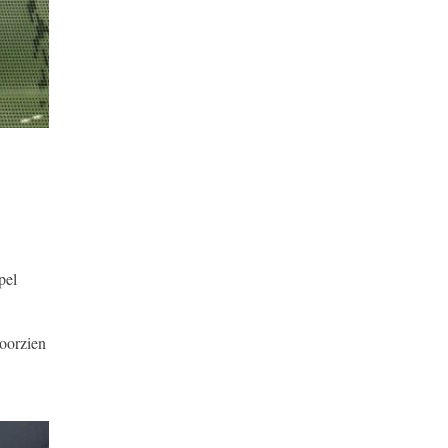
pel
voorzien