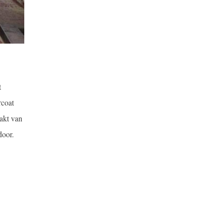
t
rcoat
akt van
door.