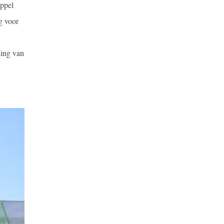
ppel
g voor
ding van