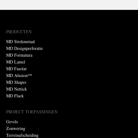
PRODUCTEN
MD Strekmetaal
MD Designperforatie
MD Formatura
MD Lamel
MD Fasolar
MD Alusion™
MD Shapes
MD Nettick
MD Flack
PROJECT TOEPASSINGEN
Gevels
Zonwering
Terreinafscheiding