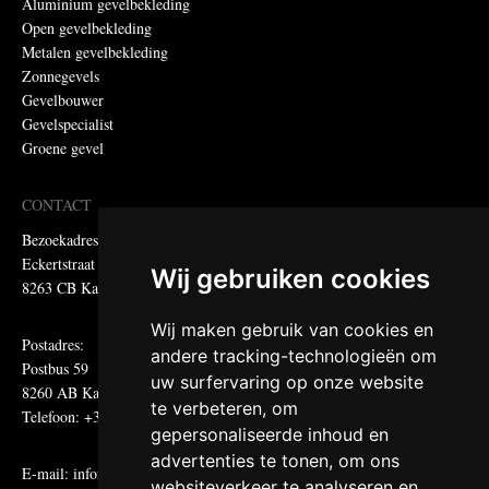
Aluminium gevelbekleding
Open gevelbekleding
Metalen gevelbekleding
Zonnegevels
Gevelbouwer
Gevelspecialist
Groene gevel
CONTACT
Bezoekadres:
Eckertstraat 75
Wij gebruiken cookies
8263 CB Kampen
Wij maken gebruik van cookies en
Postadres:
andere tracking-technologieën om
Postbus 59
uw surfervaring op onze website
8260 AB Kampen
te verbeteren, om
Telefoon: +31 (0)38 331 81 81
gepersonaliseerde inhoud en
advertenties te tonen, om ons
E-mail:
informatie@metadecor.nl
websiteverkeer te analyseren en