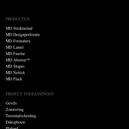
PRODUCTEN
MD Strekmetaal
MD Designperforatie
MD Formatura
MD Lamel
MD Fasolar
MD Alusion™
MD Shapes
MD Nettick
MD Flack
PROJECT TOEPASSINGEN
Gevels
Zonwering
Terreinafscheiding
Dakopbouw
Plafond