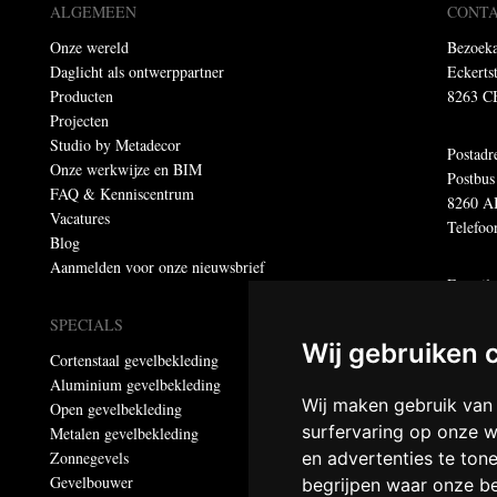
ALGEMEEN
CONT
Onze wereld
Bezoeka
Daglicht als ontwerppartner
Eckerts
Producten
8263 C
Projecten
Studio by Metadecor
Postadr
Onze werkwijze en BIM
Postbus
FAQ & Kenniscentrum
8260 A
Vacatures
Telefoo
Blog
Aanmelden voor onze nieuwsbrief
E-mail
E-mail 
SPECIALS
E-maila
Wij gebruiken 
Cortenstaal gevelbekleding
Aluminium gevelbekleding
Dumebo
Wij maken gebruik van
Open gevelbekleding
Privacy
surfervaring op onze w
Metalen gevelbekleding
Zonnegevels
en advertenties te ton
© Meta
Gevelbouwer
begrijpen waar onze b