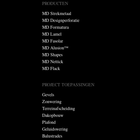
PRODUCTEN
MD Strekmetaal
MD Designperforatie
MD Formatura
MD Lamel
MD Fasolar
MD Alusion™
MD Shapes
MD Nettick
MD Flack
PROJECT TOEPASSINGEN
Gevels
Zonwering
Terreinafscheiding
Dakopbouw
Plafond
Geluidswering
Balustrades