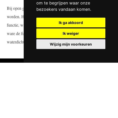
om te begrijpen waar onze
Bij open gevels moeten bouwtechnische folies toegepast
bezoekers vandaan komen.
worden. Hierdoor krijgt de isolatie een hele belangrijke
Ik ga akkoord
functie, want door de transparantie nemen deze folies als het
ware de functie van de schil over. Dat betekent dat de folies
Ik weiger
waterdicht, dampdoorlatend, uv-bestendig en zelfdovend zijn.
Wijzig mijn voorkeuren
PRODUCTEN
MD Strekmetaal
MD Designperforatie
MD Formatura
MD Lamel
MD Fasolar
MD Alusion™