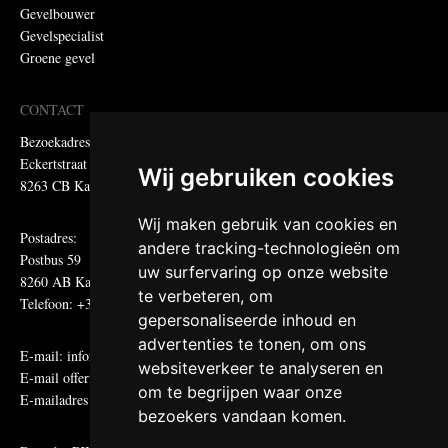
Gevelbouwer
Gevelspecialist
Groene gevel
CONTACT
Bezoekadres:
Eckertstraat 75
Wij gebruiken cookies
8263 CB Kampen
Wij maken gebruik van cookies en
Postadres:
andere tracking-technologieën om
Postbus 59
uw surfervaring op onze website
8260 AB Kampen
te verbeteren, om
Telefoon: +31 (0)38 331 81 81
gepersonaliseerde inhoud en
advertenties te tonen, om ons
E-mail:
informatie@metadecor.nl
websiteverkeer te analyseren en
E-mail offertes:
calculatie@metadecor.nl
om te begrijpen waar onze
E-mailadres administratie:
facturen@metadecor.nl
bezoekers vandaan komen.