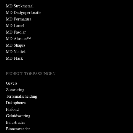
MD Strekmetaal
MD Designperforatie
MD Formatura
MD Lamel
MD Fasolar
MD Alusion™
MD Shapes
MD Nettick
MD Flack
PROJECT TOEPASSINGEN
Gevels
Zonwering
Terreinafscheiding
Dakopbouw
Plafond
Geluidswering
Balustrades
Binnenwanden