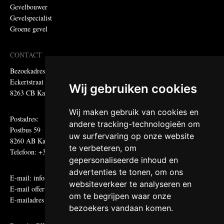
Gevelbouwer
Gevelspecialist
Groene gevel
CONTACT
Bezoekadres:
Eckertstraat 75
Wij gebruiken cookies
8263 CB Kampen
Wij maken gebruik van cookies en
Postadres:
andere tracking-technologieën om
Postbus 59
uw surfervaring op onze website
8260 AB Kampen
te verbeteren, om
Telefoon: +31 (0)38 331 81 81
gepersonaliseerde inhoud en
advertenties te tonen, om ons
E-mail:
informatie@metadecor.nl
websiteverkeer te analyseren en
E-mail offertes:
calculatie@metadecor.nl
om te begrijpen waar onze
E-mailadres administratie:
facturen@metadecor.nl
bezoekers vandaan komen.