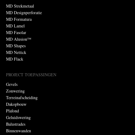
MD Strekmetaal
MD Designperforatie
MD Formatura
MD Lamel
MD Fasolar
MD Alusion™
MD Shapes
MD Nettick
MD Flack
PROJECT TOEPASSINGEN
Gevels
Zonwering
Terreinafscheiding
Dakopbouw
Plafond
Geluidswering
Balustrades
Binnenwanden