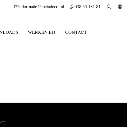
informatie@metadecor.nl
038 33 181 81
NLOADS
WERKEN BIJ
CONTACT
ACT