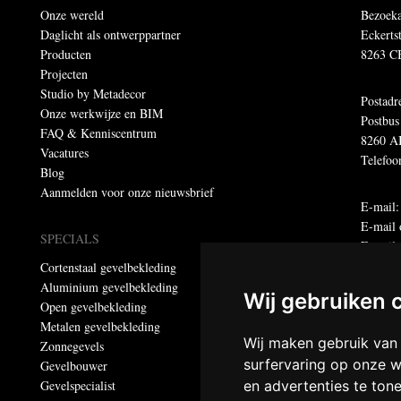
Onze wereld
Bezoeka
Daglicht als ontwerppartner
Eckerts
Producten
8263 C
Projecten
Studio by Metadecor
Postadr
Onze werkwijze en BIM
Postbus
FAQ & Kenniscentrum
8260 A
Vacatures
Telefoo
Blog
Aanmelden voor onze nieuwsbrief
E-mail
E-mail 
SPECIALS
E-maila
Cortenstaal gevelbekleding
Aluminium gevelbekleding
Dumebo
Wij gebruiken 
Open gevelbekleding
Privacy
Metalen gevelbekleding
Wij maken gebruik van
Zonnegevels
© Meta
surfervaring op onze w
Gevelbouwer
Alle re
Gevelspecialist
en advertenties te ton