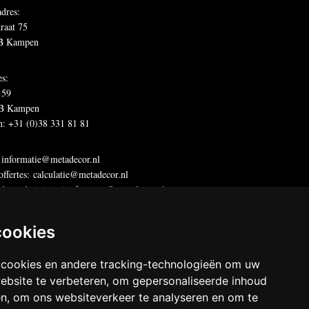
dres:
traat 75
B Kampen
es:
 59
B Kampen
n: +31 (0)38 331 81 81
:
informatie@metadecor.nl
offertes:
calculatie@metadecor.nl
dres administratie:
facturen@metadecor.nl
 DWS voorwaarden
cookies
 statement
 cookies en andere tracking-technologieën om uw
decor
ebsite te verbeteren, om gepersonaliseerde inhoud
chten voorbehouden
en, om ons websiteverkeer te analyseren en om te