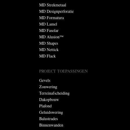
MD Strekmetaal
MD Designperforatie
MD Formatura
MD Lamel
MD Fasolar
MD Alusion™
MD Shapes
MD Nettick
MD Flack
PROJECT TOEPASSINGEN
Gevels
Zonwering
Terreinafscheiding
Dakopbouw
Plafond
Geluidswering
Balustrades
Binnenwanden