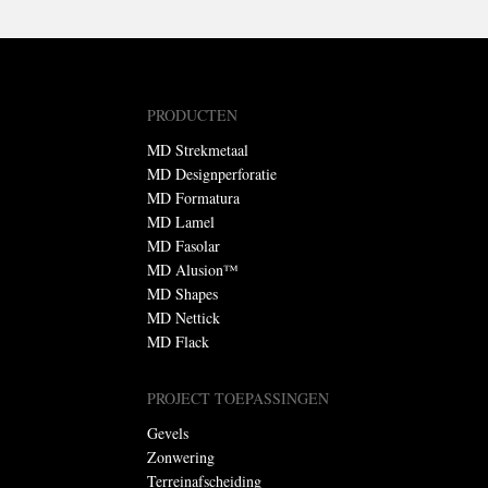
PRODUCTEN
MD Strekmetaal
MD Designperforatie
MD Formatura
MD Lamel
MD Fasolar
MD Alusion™
MD Shapes
MD Nettick
MD Flack
PROJECT TOEPASSINGEN
Gevels
Zonwering
Terreinafscheiding