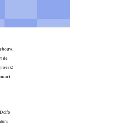
gebouw.
t de
erwerk!
nuari
Delfts
tura