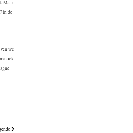
t. Maar
F in de
ijven we
hema ook
pagne
gende