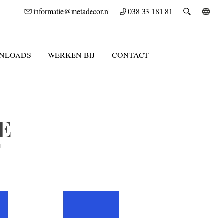
informatie@metadecor.nl
038 33 181 81
NLOADS
WERKEN BIJ
CONTACT
E
T