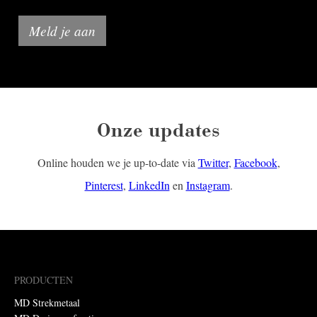
Meld je aan
Onze updates
Online houden we je up-to-date via
Twitter
,
Facebook
,
Pinterest
,
LinkedIn
en
Instagram
.
PRODUCTEN
MD Strekmetaal