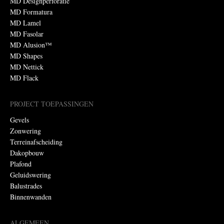
MD Designperforatie
MD Formatura
MD Lamel
MD Fasolar
MD Alusion™
MD Shapes
MD Nettick
MD Flack
PROJECT TOEPASSINGEN
Gevels
Zonwering
Terreinafscheiding
Dakopbouw
Plafond
Geluidswering
Balustrades
Binnenwanden
ALGEMEEN