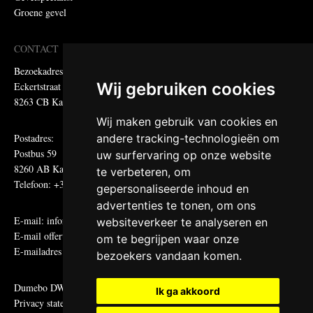
Groene gevel
CONTACT
Bezoekadres:
Wij gebruiken cookies
Eckertstraat 75
8263 CB Kampen
Wij maken gebruik van cookies en
Postadres:
andere tracking-technologieën om
Postbus 59
uw surfervaring op onze website
8260 AB Kampen
te verbeteren, om
Telefoon: +31 (0)38 331 81 81
gepersonaliseerde inhoud en
advertenties te tonen, om ons
E-mail:
informatie@metadecor.nl
websiteverkeer te analyseren en
E-mail offertes:
calculatie@metadecor.nl
om te begrijpen waar onze
E-mailadres administratie:
facturen@metadecor.nl
bezoekers vandaan komen.
Dumebo DWS voorwaarden
Ik ga akkoord
Privacy statement