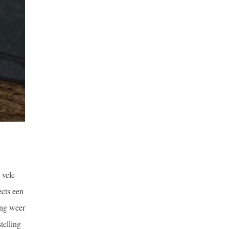
 vele
cts een
ang weer
telling