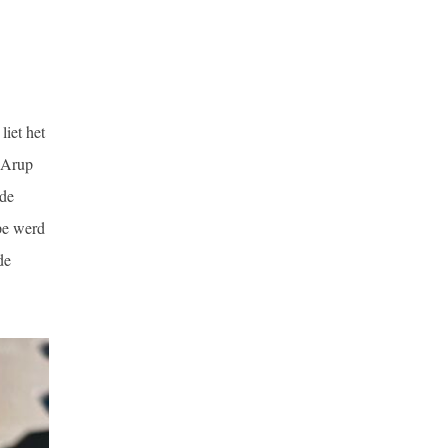
iet het
 Arup
 de
pe werd
de