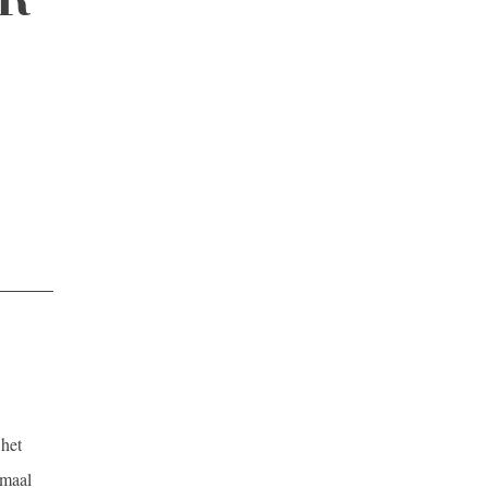
het
emaal