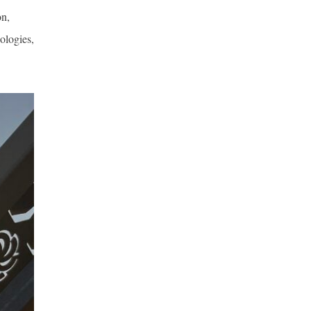
on,
ologies,