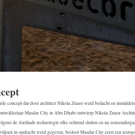
cept
rde concept dat door architect Nikola Znaor werd bedacht en inmiddels
 ontwikkelaar Masdar City in Abu Dhabi ontwierp Nikola Znaor Archite
volgens de Airshade technologie elke ochtend sluiten en na zonsonderg
iljoen in opdracht werd gegeven, besloot Masdar City eerst een testops