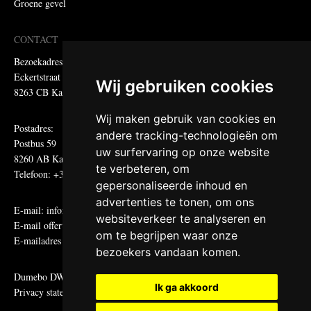
Groene gevel
CONTACT
Bezoekadres:
Eckertstraat 75
Wij gebruiken cookies
8263 CB Kampen
Wij maken gebruik van cookies en
Postadres:
andere tracking-technologieën om
Postbus 59
uw surfervaring op onze website
8260 AB Kampen
te verbeteren, om
Telefoon: +31 (0)38 331 81 81
gepersonaliseerde inhoud en
advertenties te tonen, om ons
E-mail:
informatie@metadecor.nl
websiteverkeer te analyseren en
E-mail offertes:
calculatie@metadecor.nl
om te begrijpen waar onze
E-mailadres administratie:
facturen@metadecor.nl
bezoekers vandaan komen.
Dumebo DWS voorwaarden
Ik ga akkoord
Privacy statement