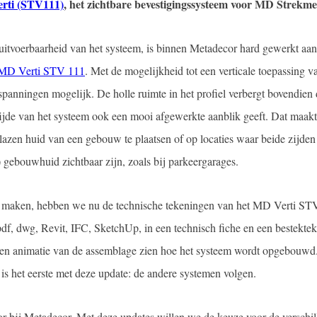
rti (STV111)
, het zichtbare bevestigingssysteem voor MD Strekme
 uitvoerbaarheid van het systeem, is binnen Metadecor hard gewerkt aa
MD Verti STV 111
. Met de mogelijkheid tot een verticale toepassing v
spanningen mogelijk. De holle ruimte in het profiel verbergt bovendien
ijde van het systeem ook een mooi afgewerkte aanblik geeft. Dat maakt
lazen huid van een gebouw te plaatsen of op locaties waar beide zijden
) gebouwhuid zichtbaar zijn, zoals bij parkeergarages.
e maken, hebben we nu de technische tekeningen van het MD Verti ST
pdf, dwg, Revit, IFC, SketchUp, in een technisch fiche en een bestekte
een animatie van de assemblage zien hoe het systeem wordt opgebouwd
s het eerste met deze update: de andere systemen volgen.
r bij Metadecor. Met deze updates willen we de keuze voor de verschi