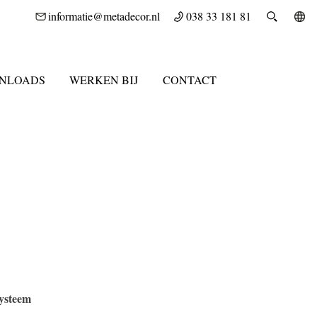
informatie@metadecor.nl
038 33 181 81
NLOADS
WERKEN BIJ
CONTACT
systeem