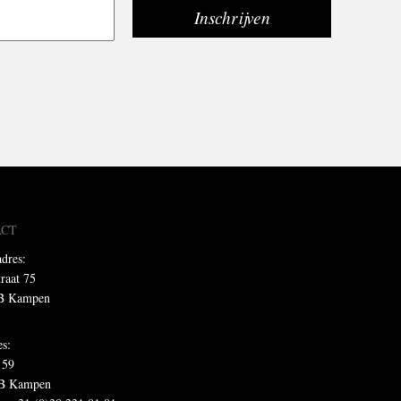
ACT
dres:
traat 75
B Kampen
es:
 59
B Kampen