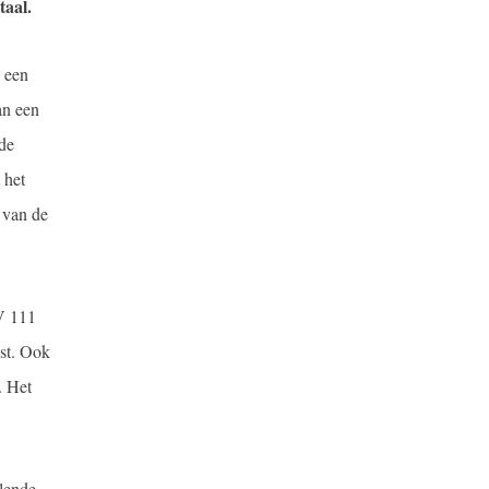
taal.
n een
an een
 de
 het
 van de
V 111
kst. Ook
. Het
llende