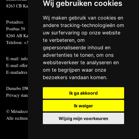
Wij gebruiken cookies
8263 CB Kampen
Wij maken gebruik van cookies en
Postadres:
andere tracking-technologieën om
Postbus 59
uw surfervaring op onze website
8260 AB Kampen
te verbeteren, om
Telefoon: +31 (0)38 331 81 81
gepersonaliseerde inhoud en
advertenties te tonen, om ons
E-mail:
informatie@metadecor.nl
websiteverkeer te analyseren en
E-mail offertes:
calculatie@metadecor.nl
om te begrijpen waar onze
E-mailadres administratie:
facturen@metadecor.nl
bezoekers vandaan komen.
Dumebo DWS voorwaarden
Ik ga akkoord
Privacy statement
Ik weiger
© Metadecor
Alle rechten voorbehouden
Wijzig mijn voorkeuren