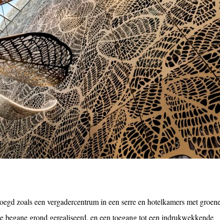
voegd zoals een vergadercentrum in een serre en hotelkamers met groene
 de begane grond gerealiseerd, en een toegang tot een indrukwekkende