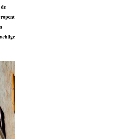
 de
eropent
en
achtige