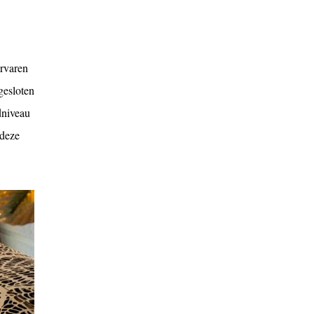
ervaren
gesloten
dniveau
 deze