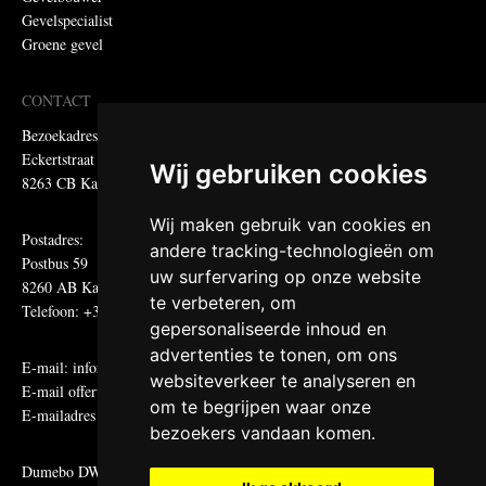
Gevelspecialist
Groene gevel
CONTACT
Bezoekadres:
Eckertstraat 75
Wij gebruiken cookies
8263 CB Kampen
Wij maken gebruik van cookies en
Postadres:
andere tracking-technologieën om
Postbus 59
uw surfervaring op onze website
8260 AB Kampen
te verbeteren, om
Telefoon: +31 (0)38 331 81 81
gepersonaliseerde inhoud en
advertenties te tonen, om ons
E-mail:
informatie@metadecor.nl
websiteverkeer te analyseren en
E-mail offertes:
calculatie@metadecor.nl
om te begrijpen waar onze
E-mailadres administratie:
facturen@metadecor.nl
bezoekers vandaan komen.
Dumebo DWS voorwaarden