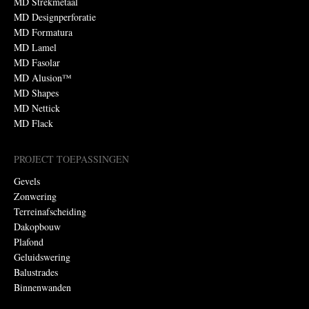
MD Strekmetaal
MD Designperforatie
MD Formatura
MD Lamel
MD Fasolar
MD Alusion™
MD Shapes
MD Nettick
MD Flack
PROJECT TOEPASSINGEN
Gevels
Zonwering
Terreinafscheiding
Dakopbouw
Plafond
Geluidswering
Balustrades
Binnenwanden