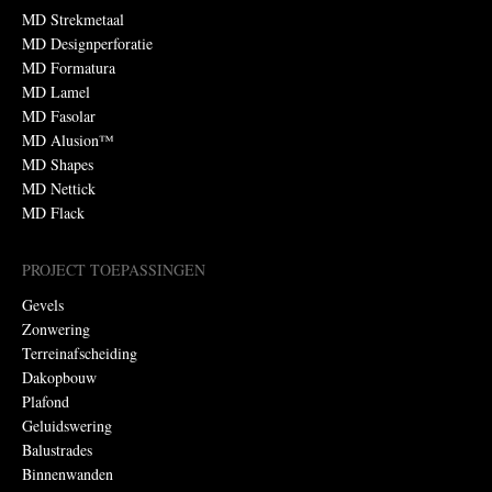
MD Strekmetaal
MD Designperforatie
MD Formatura
MD Lamel
MD Fasolar
MD Alusion™
MD Shapes
MD Nettick
MD Flack
PROJECT TOEPASSINGEN
Gevels
Zonwering
Terreinafscheiding
Dakopbouw
Plafond
Geluidswering
Balustrades
Binnenwanden