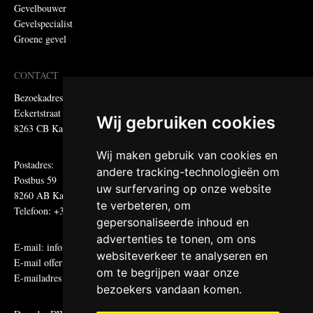
Gevelbouwer
Gevelspecialist
Groene gevel
CONTACT
Bezoekadres:
Eckertstraat 75
Wij gebruiken cookies
8263 CB Kampen
Wij maken gebruik van cookies en
Postadres:
andere tracking-technologieën om
Postbus 59
uw surfervaring op onze website
8260 AB Kampen
te verbeteren, om
Telefoon: +31 (0)38 331 81 81
gepersonaliseerde inhoud en
advertenties te tonen, om ons
E-mail:
informatie@metadecor.nl
websiteverkeer te analyseren en
E-mail offertes:
calculatie@metadecor.nl
om te begrijpen waar onze
E-mailadres administratie:
facturen@metadecor.nl
bezoekers vandaan komen.